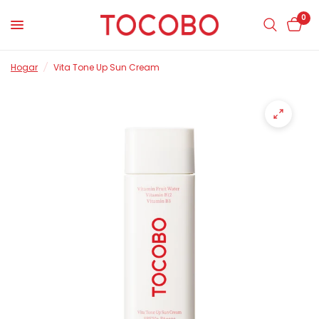
0
Hogar
/
Vita Tone Up Sun Cream