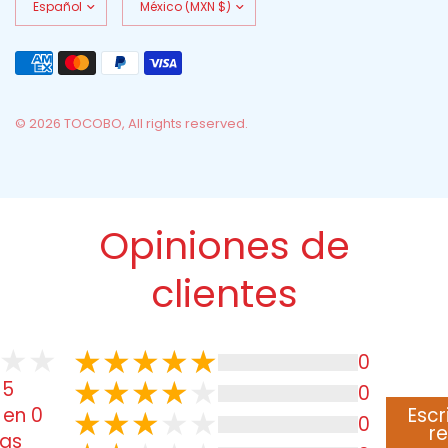
país/región
país/región
© 2026 TOCOBO, All rights reserved.
Opiniones de
clientes
0
 5
0
Escr
 en 0
0
r
ñas