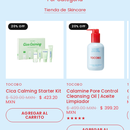
Tienda de Skincare
20% OFF
20% OFF
TOCOBO
TOCOBO
T
VISTA RÁPIDA
VISTA RÁPIDA
Cica Calming Starter Kit
Calamine Pore Control
C
Cleansing Oil | Aceite
$ 529.00 MXN
$ 423.20
$
Limpiador
MXN
$ 499.00 MXN
$ 399.20
MXN
AGREGAR AL
CARRITO
AGREGAR AL