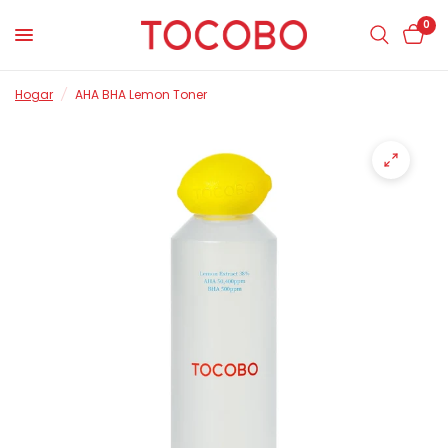
0
Hogar
/
AHA BHA Lemon Toner