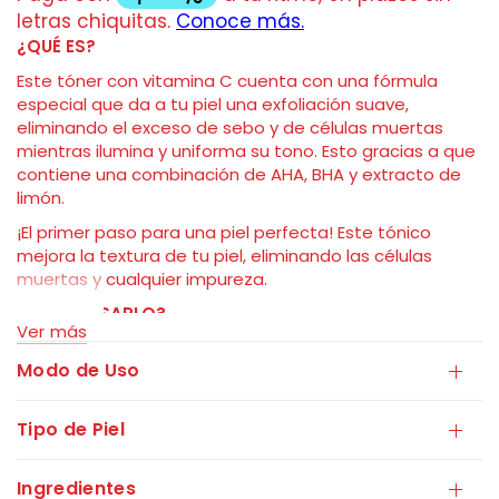
¿QUÉ ES?
Este tóner con vitamina C cuenta con una fórmula
especial que da a tu piel una exfoliación suave,
eliminando el exceso de sebo y de células muertas
mientras ilumina y uniforma su tono. Esto gracias a que
contiene una combinación de AHA, BHA y extracto de
limón.
¡El primer paso para una piel perfecta! Este tónico
mejora la textura de tu piel, eliminando las células
muertas y cualquier impureza.
¿CÓMO USARLO?
Ver más
Como tónico absorbente:
después de la limpieza,
Modo de Uso
vierta una cantidad moderada de tónico en las palmas
de las manos y aplíquelo en el rostro. Dé golpecitos
suaves hasta que se absorba por completo.
Tipo de Piel
Como tonificador de limpieza:
después de la
limpieza, humedezca un disco de algodón con el
Ingredientes
tonificador y páselo suavemente por la cara.