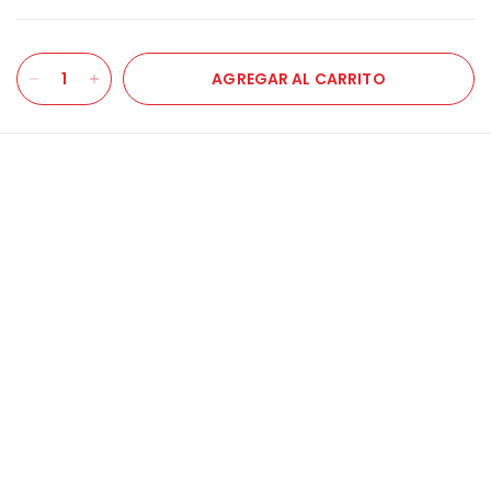
BENEFICIOS:
Ganador al Mejor tónico en Glowpick Awards.
AGREGAR AL CARRITO
Controla y previene puntos negros, control de grasa,
textura áspera, piel opaca, manchas e
hiperpigmentación.
DIRIGIDO A:
Producto ideal para piel mixta y grasa.
CONTENIDO:
150 ml.