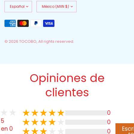
Actualizar
Actualizar
país/región
país/región
© 2026 TOCOBO, All rights reserved.
Opiniones de
clientes
0
 5
0
Escr
 en 0
0