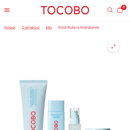
0
Hogar
/
Comercio
/
Kits
/
Pack Rutina Hidratante